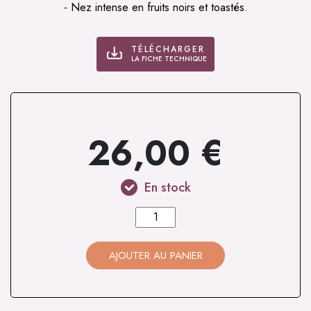
- Nez intense en fruits noirs et toastés.
TÉLÉCHARGER
LA FICHE TECHNIQUE
26,00
€
En stock
quantité
de
Monestrell
AJOUTER AU PANIER